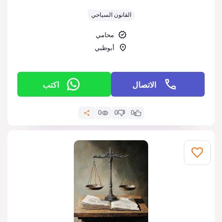
التقييم:
القانون السياحي
محامي
أبوظبي
الاتصال
اكتب
0
0
0