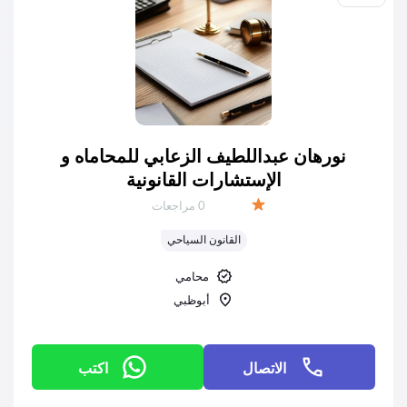
نورهان عبداللطيف الزعابي للمحاماه و
الإستشارات القانونية
عدد المراجعات:
0 مراجعات
التقييم:
القانون السياحي
محامي
أبوظبي
الاتصال
اكتب