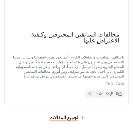
مخالفات السائقين المحترفين وكيفية
الاعتراض عليها
يا سائقي الشاحنات والحافلات الكرام، أنتم بحق عصب اقتصادنا وشرايين مدننا
النابضة. كل يوم، تتحملون على عاتقكم مسؤوليات جسيمة، بدءًا من توصيل
البضائع الحيوية وصولاً إلى نقل الركاب بأمان وراحة. ولكن مع هذه المسؤولية
الكبيرة، تأتي أحيانًا تحديات غير متوقعة، ومن أبرزها مخالفات السائقين
المحترفين التي قد تواجهونها. قد تجدون أنفسكم في موقف تم فيه […]
28.01.2026
3
0
0
لجميع المقالات