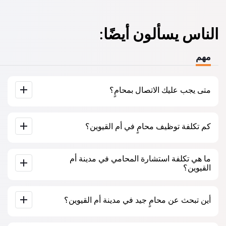
الناس يسألون أيضًا:
مهم
متى يجب عليك الاتصال بمحامٍ؟
عندما يجب عليك الاتصال بمحامٍ؟ يتخذ الناس قرار زيارة المحامي
كم تكلفة توظيف محامٍ في أم القيوين؟
عندما يواجهون صعوبات كبيرة. غالبًا ما يُطلب المساعدة المهنية
للمحامي في أم القيوين عندما تكون القضية قد ذهبت بالفعل إلى
المحكمة أو إلى مؤسسة وتبدأ الأمور في عدم السير كما يرغبون.
أو، والأسوأ من ذلك، عندما تكون القضية قد خسرت بالفعل. لذلك،
أسعار خدمات المحامين تتحدد حسب حجم العمل وتعقيد القضية.
ما هي تكلفة استشارة المحامي في مدينة أم
نوصي بعدم التأخير في الاتصال وحل المشكلة في “المهد”.
تبدأ خدمات المحامين في المتوسط من 450 درهم إماراتي. اختر
القيوين؟
المرشحين بناءً على التقييمات والآراء. العديد منهم لديهم أمثلة
على الأعمال المنجزة!
تبدأ استشارة المحامين في مدينة أم القيوين من 500 درهم
أين تبحث عن محامٍ جيد في مدينة أم القيوين؟
إماراتي وأعلى (قد تتغير الأسعار حسب تعقيد السؤال ونوع الإجابة).