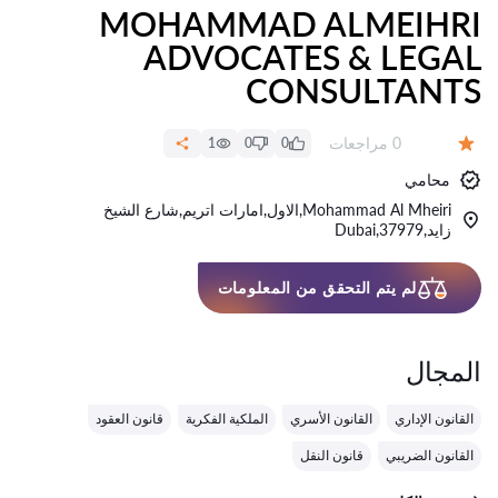
MOHAMMAD ALMEIHRI
ADVOCATES & LEGAL
CONSULTANTS
عدد المراجعات:
0 مراجعات
1
0
0
التقييم:
محامي
Mohammad Al Mheiri,الاول,امارات اتريم,شارع الشيخ
زايد,37979,Dubai
لم يتم التحقق من المعلومات
المجال
القانون الإداري
القانون الأسري
الملكية الفكرية
قانون العقود
القانون الضريبي
قانون النقل