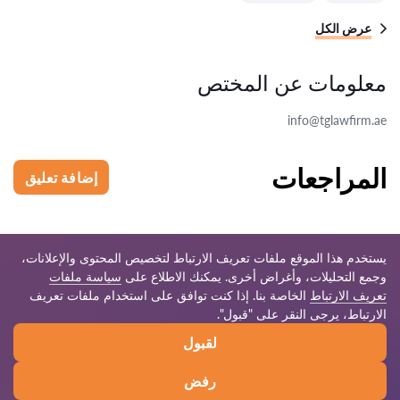
عرض الكل
معلومات عن المختص
info@tglawfirm.ae
المراجعات
إضافة تعليق
يستخدم هذا الموقع ملفات تعريف الارتباط لتخصيص المحتوى والإعلانات،
وجمع التحليلات، وأغراض أخرى. يمكنك الاطلاع على
سياسة ملفات
تعريف الارتباط
الخاصة بنا. إذا كنت توافق على استخدام ملفات تعريف
© 2026 Law-ae.com
الارتباط، يرجى النقر على "قبول".
لقبول
قواعد الاستخدام
خريطة الموقع
شبكتنا العالمية
رفض
الاتصال
اكتب