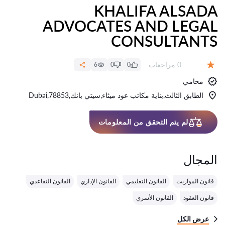
KHALIFA ALSADA
ADVOCATES AND LEGAL
CONSULTANTS
عدد المراجعات:
0 مراجعات
6
0
0
التقييم:
محامي
الطابق الثالث,بناية مكاتب عود ميثاء,سيتي بانك,78853,Dubai
لم يتم التحقق من المعلومات
المجال
قانون المواريث
القانون التعليمي
القانون الإداري
القانون التقاعدي
قانون العقود
القانون الأسري
عرض الكل