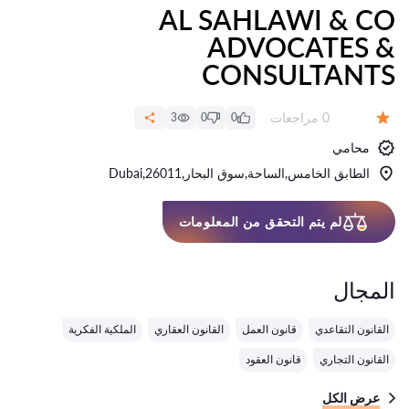
AL SAHLAWI & CO
ADVOCATES &
CONSULTANTS
عدد المراجعات:
0 مراجعات
3
0
0
التقييم:
محامي
الطابق الخامس,الساحة,سوق البحار,26011,Dubai
لم يتم التحقق من المعلومات
المجال
القانون التقاعدي
قانون العمل
القانون العقاري
الملكية الفكرية
القانون التجاري
قانون العقود
عرض الكل