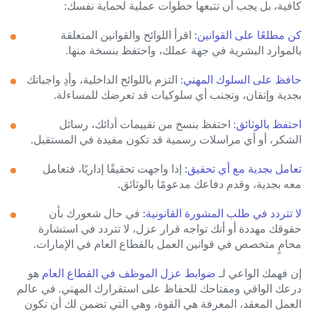
كافية، بل يجب أن تتبعها خطوات عملية لحماية نفسك:
كن مطلعًا على القوانين:
اقرأ اللوائح والقوانين المتعلقة
بالموارد البشرية في جهة عملك، واحتفظ بنسخة منها.
حافظ على السلوك المهني:
التزم باللوائح الداخلية، وأدِ واجباتك
بجدية وإتقان، وتجنب أي سلوكيات قد تعرضك للمساءلة.
احتفظ بالوثائق:
احتفظ بنسخ من تقييمات أدائك، رسائل
الشكر، أو أي مراسلات رسمية قد تكون مفيدة في المستقبل.
تعامل بجدية مع أي تحقيق:
إذا واجهت تحقيقًا إداريًا، فتعامل
معه بجدية، وقدم دفاعك مدعومًا بالوثائق.
لا تتردد في طلب المشورة القانونية:
في حال شعورك بأن
حقوقك مهددة أو أنك تواجه قرار عزل، لا تتردد في استشارة
محامٍ متخصص في قوانين العمل بالقطاع العام في الإمارات.
إن فهمك الواعي لـ
ضوابط عزل الموظف في القطاع العام
هو
درعك الواقي ومفتاحك للحفاظ على استقرارك المهني. في عالم
العمل المعقد، المعرفة هي القوة، وهي التي تضمن لك أن تكون