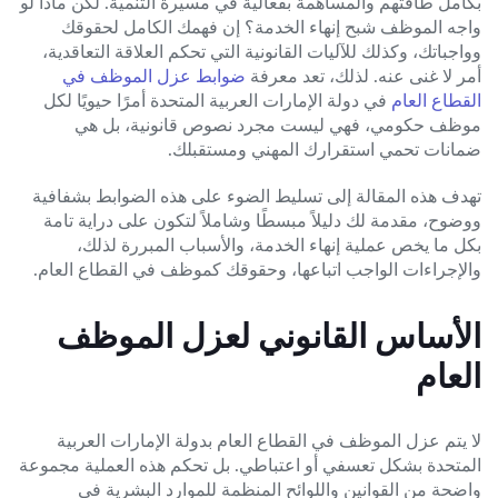
بكامل طاقتهم والمساهمة بفعالية في مسيرة التنمية. لكن ماذا لو
واجه الموظف شبح إنهاء الخدمة؟ إن فهمك الكامل لحقوقك
وواجباتك، وكذلك للآليات القانونية التي تحكم العلاقة التعاقدية،
أمر لا غنى عنه. لذلك، تعد معرفة
ضوابط عزل الموظف في
القطاع العام
في دولة الإمارات العربية المتحدة أمرًا حيويًا لكل
موظف حكومي، فهي ليست مجرد نصوص قانونية، بل هي
ضمانات تحمي استقرارك المهني ومستقبلك.
تهدف هذه المقالة إلى تسليط الضوء على هذه الضوابط بشفافية
ووضوح، مقدمة لك دليلاً مبسطًا وشاملاً لتكون على دراية تامة
بكل ما يخص عملية إنهاء الخدمة، والأسباب المبررة لذلك،
والإجراءات الواجب اتباعها، وحقوقك كموظف في القطاع العام.
الأساس القانوني لعزل الموظف
العام
لا يتم عزل الموظف في القطاع العام بدولة الإمارات العربية
المتحدة بشكل تعسفي أو اعتباطي. بل تحكم هذه العملية مجموعة
واضحة من القوانين واللوائح المنظمة للموارد البشرية في