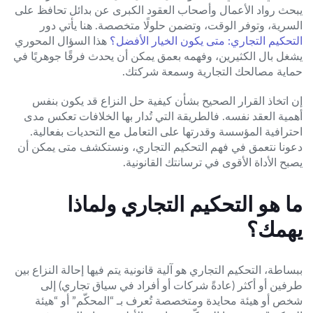
يبحث رواد الأعمال وأصحاب العقود الكبرى عن بدائل تحافظ على
السرية، وتوفر الوقت، وتضمن حلولًا متخصصة. هنا يأتي دور
التحكيم التجاري: متى يكون الخيار الأفضل؟
هذا السؤال المحوري
يشغل بال الكثيرين، وفهمه بعمق يمكن أن يحدث فرقًا جوهريًا في
حماية مصالحك التجارية وسمعة شركتك.
إن اتخاذ القرار الصحيح بشأن كيفية حل النزاع قد يكون بنفس
أهمية العقد نفسه. فالطريقة التي تُدار بها الخلافات تعكس مدى
احترافية المؤسسة وقدرتها على التعامل مع التحديات بفعالية.
دعونا نتعمق في فهم التحكيم التجاري، ونستكشف متى يمكن أن
يصبح الأداة الأقوى في ترسانتك القانونية.
ما هو التحكيم التجاري ولماذا
يهمك؟
ببساطة، التحكيم التجاري هو آلية قانونية يتم فيها إحالة النزاع بين
طرفين أو أكثر (عادةً شركات أو أفراد في سياق تجاري) إلى
شخص أو هيئة محايدة ومتخصصة تُعرف بـ “المحكّم” أو “هيئة