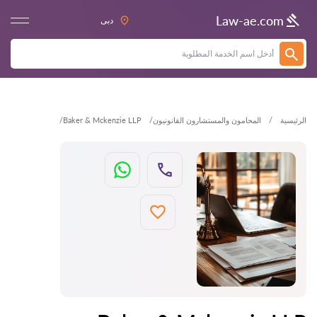
العودة
Law-ae.com
دبى
الرئيسية
المحامون والمستشارون القانونيون
Baker & Mckenzie LLP