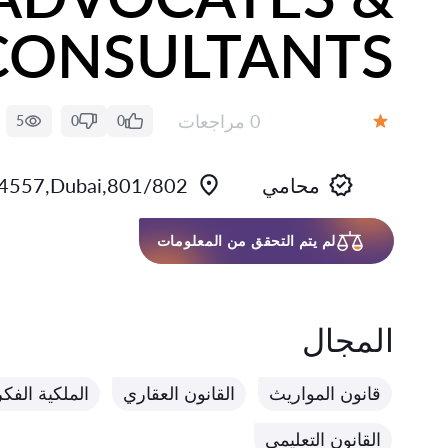
CONSULTANTS
عدد المراجعات:
0 مراجعات
5
0
0
التقييم:
محامي
801/802,Park Place,WTC,384557,Dubai
لم يتم التحقق من المعلومات
المجال
قانون المواريث
القانون العقاري
الملكية الفكر
القانون التعليمي