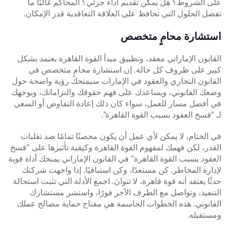
على الشروط؟ هل يمكن تقديم أداء جزئي؟ المحاكم غالبًا ما
تفضل الحلول التي تحافظ على العلاقة التعاقدية قدر الإمكان.
استشارة محامٍ متخصص
القانون الإماراتي معقد، وتطبيق مبدأ القوة القاهرة يعتمد بشكل
كبير على ظروف كل حالة. إن استشارة محامٍ متخصص في
القانون التجاري والعقود في الإمارات سيمنحك رؤية واضحة حول
وضعك القانوني، ويساعدك على فهم حقوقك والتزاماتك، ويوجهك
في أفضل مسار للعمل، سواء كان ذلك إعادة التفاوض أو السعي
لـ “فسخ العقود بسبب القوة القاهرة”.
في الختام، لا يمكن لأي عمل أن يكون محصنًا تمامًا ضد تقلبات
القدر، لكن فهمك لمفهوم القوة القاهرة وكيفية تأثيرها على “فسخ
العقود بسبب القوة القاهرة” في القانون الإماراتي يمنحك أداة قوية
لإدارة المخاطر. كن مستعدًا، وكن استباقيًا. إذا واجهت شركتك
حدثًا يعتقد أنه قوة قاهرة، لا تتوانَ. اجمع الأدلة التي تثبت استحالة
التنفيذ، وتواصل مع الطرف الآخر فورًا، واستشر مستشارك
القانوني. هذه الخطوات الحاسمة هي مفتاح حماية مصالح عملك
ومستقبله.