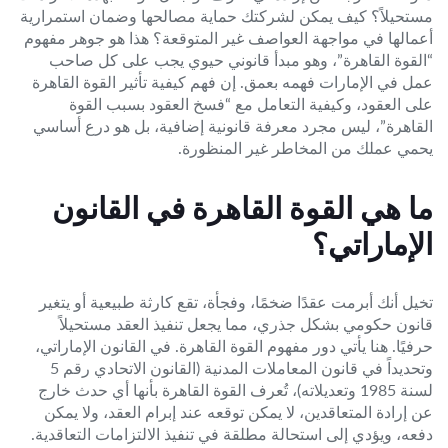
مستحيلاً؟ كيف يمكن لشركتك حماية مصالحها وضمان استمرارية
أعمالها في مواجهة العواصف غير المتوقعة؟ هذا هو جوهر مفهوم
“القوة القاهرة”، وهو مبدأ قانوني حيوي يجب على كل صاحب
عمل في الإمارات فهمه بعمق. إن فهم كيفية تأثير القوة القاهرة
على العقود، وكيفية التعامل مع “فسخ العقود بسبب القوة
القاهرة”، ليس مجرد معرفة قانونية إضافية، بل هو درع أساسي
يحمي عملك من المخاطر غير المنظورة.
ما هي القوة القاهرة في القانون
الإماراتي؟
تخيل أنك أبرمت عقدًا ضخمًا، وفجأة، تقع كارثة طبيعية أو يتغير
قانون حكومي بشكل جذري، مما يجعل تنفيذ العقد مستحيلاً
حرفيًا. هنا يأتي دور مفهوم القوة القاهرة. في القانون الإماراتي،
وتحديداً في قانون المعاملات المدنية (القانون الاتحادي رقم 5
لسنة 1985 وتعديلاته)، تُعرف القوة القاهرة بأنها أي حدث خارج
عن إرادة المتعاقدين، لا يمكن توقعه عند إبرام العقد، ولا يمكن
دفعه، ويؤدي إلى استحالة مطلقة في تنفيذ الالتزامات التعاقدية.