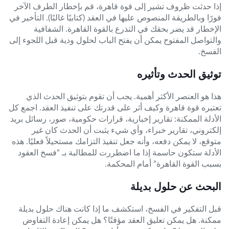
إذا حدثت ظروف تشير إلى قوة قاهرة، قم بإخطار الطرف الآخر
فورًا وبالطريقة المنصوص عليها في العقد (كتابيًا غالبًا). التأخير في
الإخطار قد يضر بحقك في التذرع بالقوة القاهرة. الشفافية
والتواصل المفتوح يمكن أن يفتح الباب لحلول ودية قبل اللجوء إلى
الفسخ.
توثيق الحدث وتأثيره
هذا هو العنصر الأكثر أهمية. يجب أن تقوم بتوثيق الحدث الذي
تعتبره قوة قاهرة وكيف أثر على قدرتك على تنفيذ العقد. اجمع كل
الأدلة الممكنة: تقارير إخبارية، قرارات حكومية، صور، رسائل بريد
إلكتروني، تقارير خبراء، وأي شيء يثبت أن الحدث كان غير
متوقع، لا يمكن دفعه، وأنه جعل تنفيذ التزامك مستحيلاً فعليًا. هذه
الأدلة ستكون حاسمة إذا ما اضطررت للمطالبة بـ “فسخ العقود
بسبب القوة القاهرة” أمام المحكمة.
البحث عن حلول بديلة
قبل التفكير في الفسخ، استكشف ما إذا كانت هناك حلول بديلة
ممكنة. هل يمكن تعليق العقد مؤقتًا؟ هل يمكن إعادة التفاوض