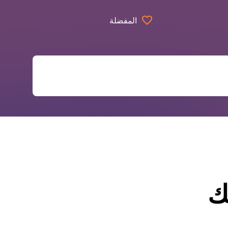
المفضلة
ك