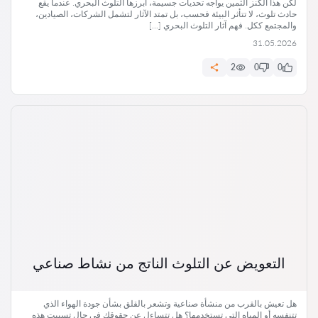
لكن هذا الكنز الثمين يواجه تحديات جسيمة، أبرزها التلوث البحري. عندما يقع
حادث تلوث، لا تتأثر البيئة فحسب، بل تمتد الآثار لتشمل الشركات، الصيادين،
والمجتمع ككل. فهم آثار التلوث البحري […]
31.05.2026
2
0
0
التعويض عن التلوث الناتج من نشاط صناعي
هل تعيش بالقرب من منشأة صناعية وتشعر بالقلق بشأن جودة الهواء الذي
تتنفسه أو المياه التي تستخدمها؟ هل تتساءل عن حقوقك في حال تسببت هذه