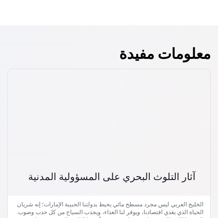
معلومات مفيدة
آثار التلوث البحري على المسؤولية المدنية
الخليج العربي ليس مجرد مسطح مائي يحيط بدولتنا الحبيبة الإمارات؛ إنه شريان
الحياة الذي يغذي اقتصادنا، ويوفر لنا الغذاء، ويجذب السياح من كل حدب وصوب.